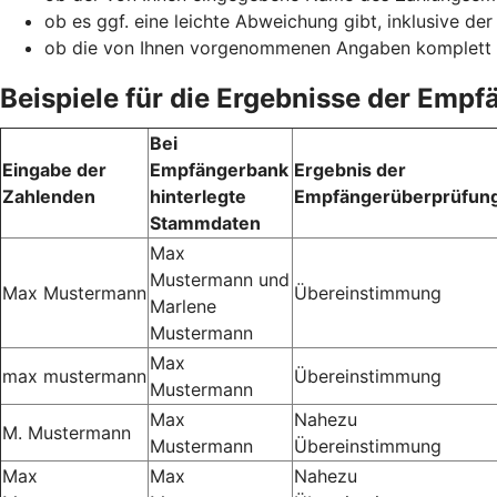
ob es ggf. eine leichte Abweichung gibt, inklusive de
ob die von Ihnen vorgenommenen Angaben komplett
Beispiele für die Ergebnisse der Emp
Bei
Eingabe der
Empfängerbank
Ergebnis der
Zahlenden
hinterlegte
Empfängerüberprüfun
Stammdaten
Max
Mustermann und
Max Mustermann
Übereinstimmung
Marlene
Mustermann
Max
max mustermann
Übereinstimmung
Mustermann
Max
Nahezu
M. Mustermann
Mustermann
Übereinstimmung
Max
Max
Nahezu