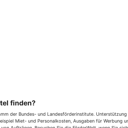
tel finden?
m der Bundes- und Landesförderinstitute. Unterstützung gib
 Beispiel Miet- und Personalkosten, Ausgaben für Werbung u
von Aufträgen. Besuchen Sie die FörderWelt, wenn Sie sich