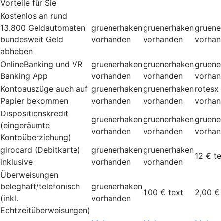
Vorteile für Sie
Kostenlos an rund
13.800 Geldautomaten
gruenerhaken
gruenerhaken
gruene
bundesweit Geld
vorhanden
vorhanden
vorha
abheben
OnlineBanking und VR
gruenerhaken
gruenerhaken
gruene
Banking App
vorhanden
vorhanden
vorha
Kontoauszüge auch auf
gruenerhaken
gruenerhaken
rotesx
Papier bekommen
vorhanden
vorhanden
vorha
Dispositionskredit
gruenerhaken
gruenerhaken
gruene
(eingeräumte
vorhanden
vorhanden
vorha
Kontoüberziehung)
girocard (Debitkarte)
gruenerhaken
gruenerhaken
12 €
te
inklusive
vorhanden
vorhanden
Überweisungen
beleghaft/telefonisch
gruenerhaken
1,00 €
text
2,00 €
(inkl.
vorhanden
Echtzeitüberweisungen)