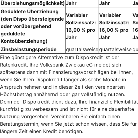
Überziehungsmöglichkeit)
Jahr
Jahr
Ja
Geduldete Überziehung
Variabler
Variabler
Va
(den Dispo übersteigende
Sollzinssatz:
Sollzinssatz:
So
oder vorübergehend
16,00 % pro
16,00 % pro
16
geduldete
Jahr
Jahr
Ja
Kontoüberziehung)
Zinsbelastungsperiode
quartalsweise
quartalsweise
qu
Eine günstigere Alternative zum Dispokredit ist der
Ratenkredit. Ihre Volksbank Zwickau eG meldet sich
spätestens dann mit Finanzierungsvorschlägen bei Ihnen,
wenn Sie Ihren Dispokredit länger als sechs Monate in
Anspruch nehmen und in dieser Zeit den vereinbarten
Höchstbetrag annähernd oder gar vollständig nutzen.
Denn der Dispokredit dient dazu, Ihre finanzielle Flexibilität
kurzfristig zu verbessern und ist nicht für eine dauerhafte
Nutzung vorgesehen. Vereinbaren Sie einfach einen
Beratungstermin, wenn Sie jetzt schon wissen, dass Sie für
längere Zeit einen Kredit benötigen.