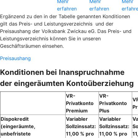
Mehr
Mehr
Mehr
erfahren
erfahren
erfahr
Ergänzend zu den in der Tabelle genannten Konditionen
gilt das Preis- und Leistungsverzeichnis und der
Preisaushang der Volksbank Zwickau eG. Das Preis- und
Leistungsverzeichnis können Sie in unseren
Geschäftsräumen einsehen.
Preisaushang
Konditionen bei Inanspruchnahme
der eingeräumten Kontoüberziehung
VR-
VR-
V
Privatkonto
Privatkonto
Pr
Premium
Plus
Dispokredit
Variabler
Variabler
Va
(eingeräumte,
Sollzinssatz:
Sollzinssatz:
So
unbefristete
11,00 % pro
11,00 % pro
11