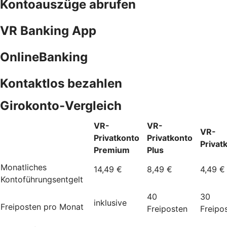
Kontoauszüge abrufen
VR Banking App
OnlineBanking
Kontaktlos bezahlen
Girokonto-Vergleich
VR-
VR-
VR-
Privatkonto
Privatkonto
Privat
Premium
Plus
Monatliches
14,49 €
8,49 €
4,49 €
Kontoführungsentgelt
40
30
inklusive
Freiposten pro Monat
Freiposten
Freipo