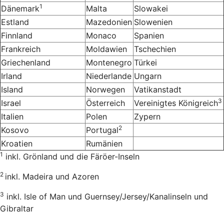
1
Dänemark
Malta
Slowakei
Estland
Mazedonien
Slowenien
Finnland
Monaco
Spanien
Frankreich
Moldawien
Tschechien
Griechenland
Montenegro
Türkei
Irland
Niederlande
Ungarn
Island
Norwegen
Vatikanstadt
3
Israel
Österreich
Vereinigtes Königreich
Italien
Polen
Zypern
2
Kosovo
Portugal
Kroatien
Rumänien
1
inkl. Grönland und die Färöer-Inseln
2
inkl. Madeira und Azoren
3
inkl. Isle of Man und Guernsey/Jersey/Kanalinseln und
Gibraltar